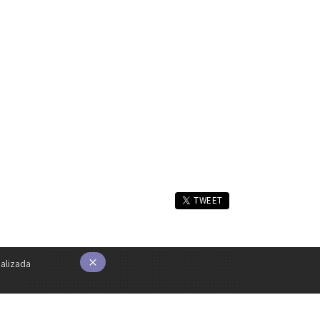
TWEET
alizada
×