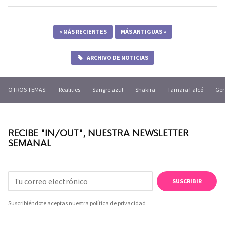
«
MÁS RECIENTES
MÁS ANTIGUAS
»
ARCHIVO DE NOTICIAS
OTROS TEMAS:
Realities
Sangre azul
Shakira
Tamara Falcó
Ger
RECIBE "IN/OUT", NUESTRA NEWSLETTER
SEMANAL
SUSCRIBIR
Suscribiéndote aceptas nuestra
política de privacidad