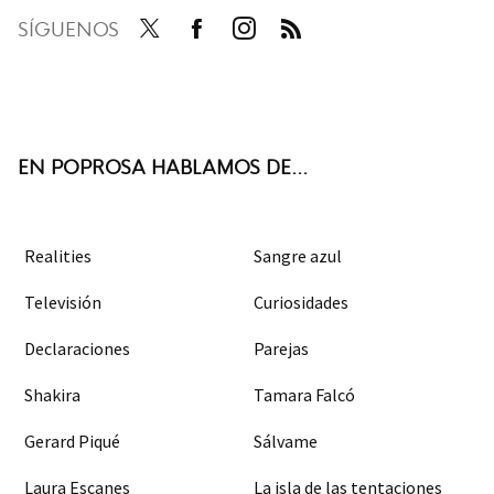
SÍGUENOS
Twit
Face
Inst
RSS
ter
boo
agra
k
m
EN POPROSA HABLAMOS DE...
Realities
Sangre azul
Televisión
Curiosidades
Declaraciones
Parejas
Shakira
Tamara Falcó
Gerard Piqué
Sálvame
Laura Escanes
La isla de las tentaciones