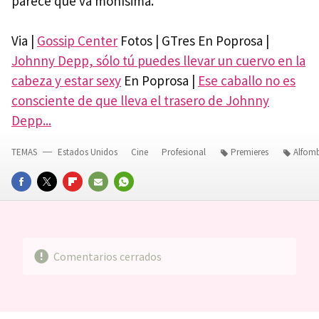
parece que va monísima.
Via |
Gossip Center
Fotos | GTres En Poprosa |
Johnny Depp, sólo tú puedes llevar un cuervo en la
cabeza y estar sexy
En Poprosa |
Ese caballo no es
consciente de que lleva el trasero de Johnny
Depp...
TEMAS
Estados Unidos
Cine
Profesional
Premieres
Alfom
FACEBOOK
TWITTER
FLIPBOARD
E-
WHATSAPP
MAIL
Comentarios cerrados