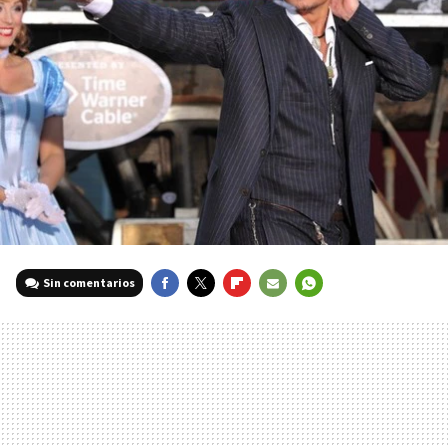
Sin comentarios
FACEBOOK
TWITTER
FLIPBOARD
E-
WHATSAPP
MAIL