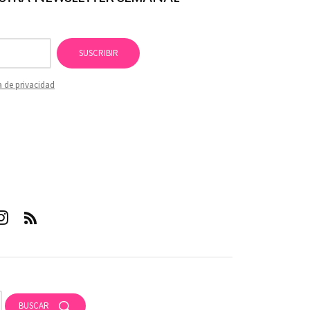
SUSCRIBIR
a de privacidad
nst
RSS
gra
m
BUSCAR