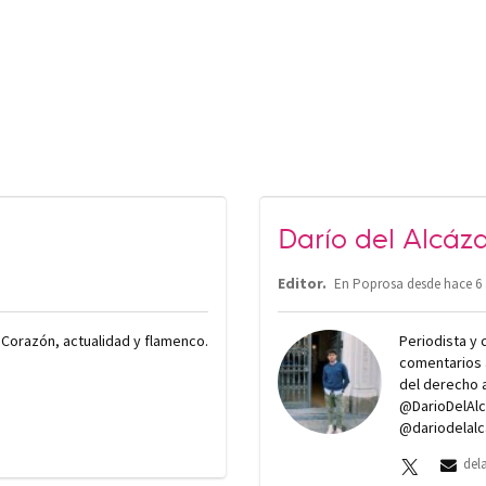
Darío del Alcáz
Editor.
En Poprosa desde
hace 6
. Corazón, actualidad y flamenco.
Periodista y
comentarios 
del derecho a
@DarioDelAlc
@dariodelalc
del