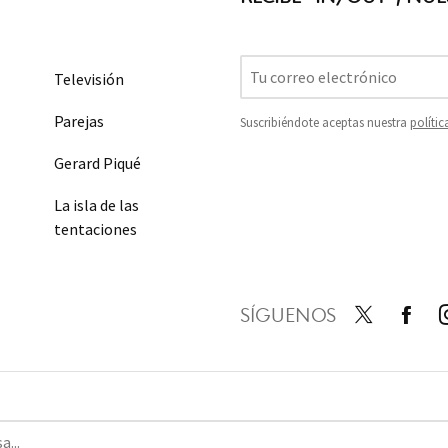
Televisión
Parejas
Suscribiéndote aceptas nuestra
polític
Gerard Piqué
La isla de las
tentaciones
SÍGUENOS
Twit
Face
I
ter
boo
a
k