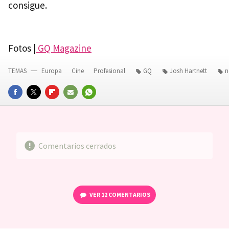
consigue.
Fotos |
GQ Magazine
TEMAS
Europa
Cine
Profesional
GQ
Josh Hartnett
n
FACEBOOK
TWITTER
FLIPBOARD
E-
WHATSAPP
MAIL
Comentarios cerrados
VER
12 COMENTARIOS