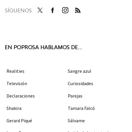
SÍGUENOS
Twit
Face
Inst
RSS
ter
boo
agra
k
m
EN POPROSA HABLAMOS DE...
Realities
Sangre azul
Televisión
Curiosidades
Declaraciones
Parejas
Shakira
Tamara Falcó
Gerard Piqué
Sálvame