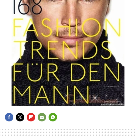
FACEBOOK
TWITTER
FLIPBOARD
E-
WHATSAPP
MAIL