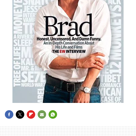
FACEBOOK
TWITTER
FLIPBOARD
E-
WHATSAPP
MAIL