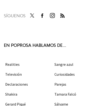
SÍGUENOS
Twit
Face
Inst
RSS
ter
boo
agra
k
m
EN POPROSA HABLAMOS DE...
Realities
Sangre azul
Televisión
Curiosidades
Declaraciones
Parejas
Shakira
Tamara Falcó
Gerard Piqué
Sálvame