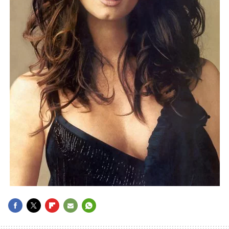
FACEBOOK
TWITTER
FLIPBOARD
E-
WHATSAPP