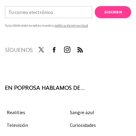
SUSCRIBIR
Suscribiéndote aceptas nuestra
política de privacidad
SÍGUENOS
Twit
Face
Inst
RSS
ter
boo
agra
k
m
EN POPROSA HABLAMOS DE...
Realities
Sangre azul
Televisión
Curiosidades