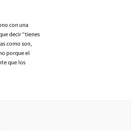
ono con una
que decir “tienes
osas como son,
ho porque el
nte que los