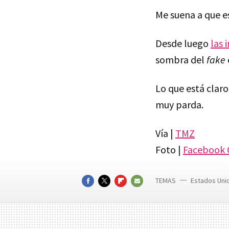
Me suena a que e
Desde luego
las 
sombra del
fake
Lo que está claro
muy parda.
Vía |
TMZ
Foto |
Facebook 
TEMAS
Estados Uni
FACEBOOK
TWITTER
FLIPBOARD
E-
MAIL