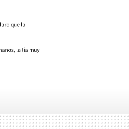
laro que la
anos, la lía muy
s