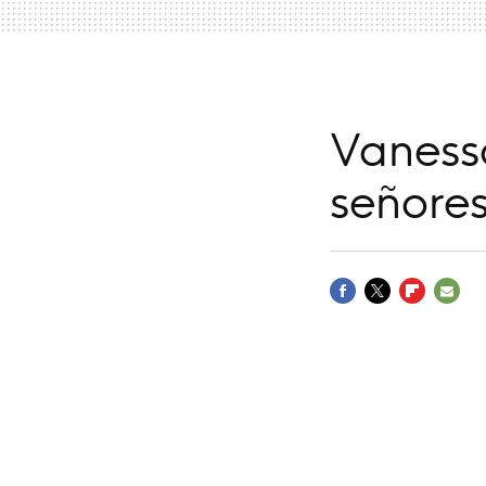
Vanessa
señore
FACEBOOK
TWITTER
FLIPBOARD
E-
MAIL