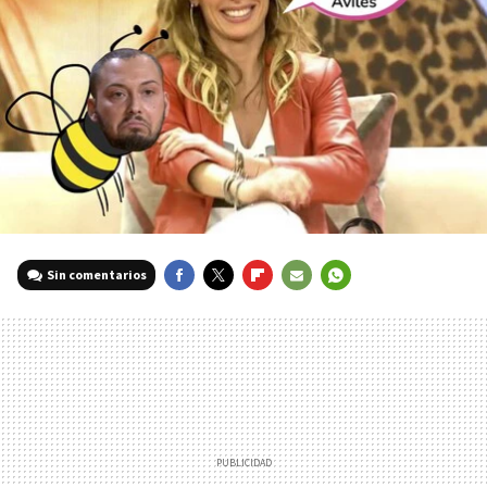
Sin comentarios
FACEBOOK
TWITTER
FLIPBOARD
E-
WHATSAPP
MAIL