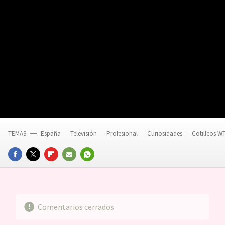
TEMAS
España
Televisión
Profesional
Curiosidades
Cotilleos W
FACEBOOK
TWITTER
FLIPBOARD
E-
WHATSAPP
MAIL
Comentarios cerrados