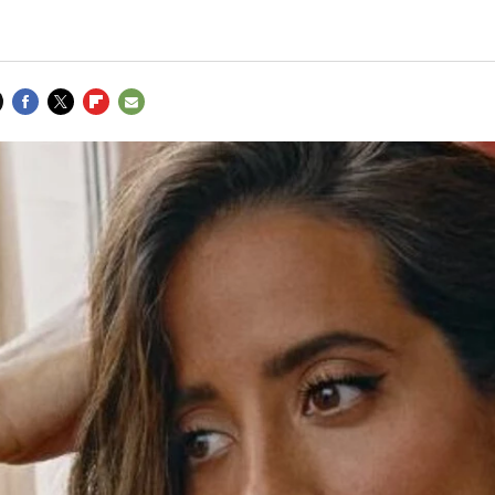
FACEBOOK
TWITTER
FLIPBOARD
E-
MAIL