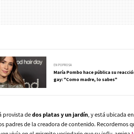
EN POPROSA
María Pombo hace pública su reacción 
gay: "Como madre, lo sabes"
á provista de
dos platas y un jardín
, y está ubicada e
los padres de la creadora de contenido. Recordemos 
ven vivía en el mismito vecindario que su
influ
-amiga