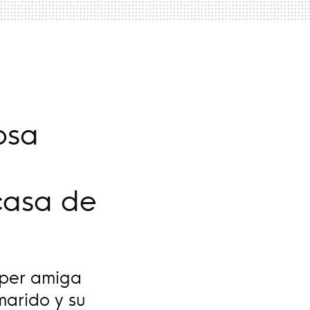
osa
casa de
úper amiga
arido y su