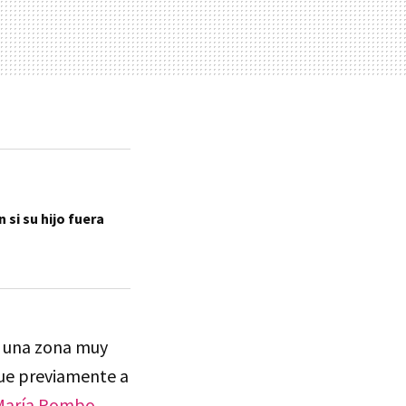
si su hijo fuera
n una zona muy
que previamente a
María Pombo
.