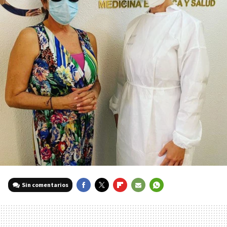
Sin comentarios
FACEBOOK
TWITTER
FLIPBOARD
E-
WHATSAPP
MAIL