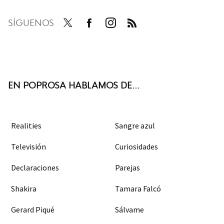
SÍGUENOS
Twit
Face
Inst
RSS
ter
boo
agra
k
m
EN POPROSA HABLAMOS DE...
Realities
Sangre azul
Televisión
Curiosidades
Declaraciones
Parejas
Shakira
Tamara Falcó
Gerard Piqué
Sálvame