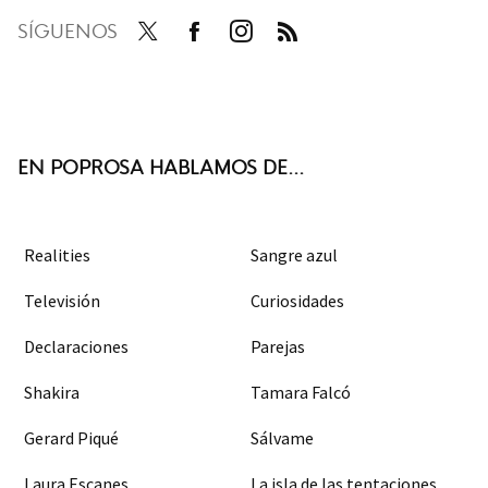
SÍGUENOS
Twit
Face
Inst
RSS
ter
boo
agra
k
m
EN POPROSA HABLAMOS DE...
Realities
Sangre azul
Televisión
Curiosidades
Declaraciones
Parejas
Shakira
Tamara Falcó
Gerard Piqué
Sálvame
Laura Escanes
La isla de las tentaciones