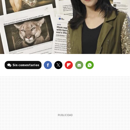
Sin comentarios
FACEBOOK
TWITTER
FLIPBOARD
E-
WHATSAPP
MAIL