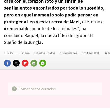
casa con el corazón roto y un sinfín de
sentimientos encontrados por todo lo sucedido,
pero en aquel momento solo podía pensar en
proteger a Leo y estar cerca de Mael,
el eterno e
irremediable amante de los animales", ha
concluido Raquel, la nueva líder del grupo 'El
Sueño de la Jungla'.
TEMAS
España
Estados Unidos
Curiosidades
Cotilleos WTF
R
FACEBOOK
TWITTER
FLIPBOARD
E-
WHATSAPP
MAIL
Comentarios cerrados