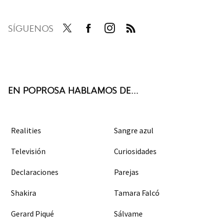
SÍGUENOS
Twit
Face
Inst
RSS
ter
boo
agra
k
m
EN POPROSA HABLAMOS DE...
Realities
Sangre azul
Televisión
Curiosidades
Declaraciones
Parejas
Shakira
Tamara Falcó
Gerard Piqué
Sálvame