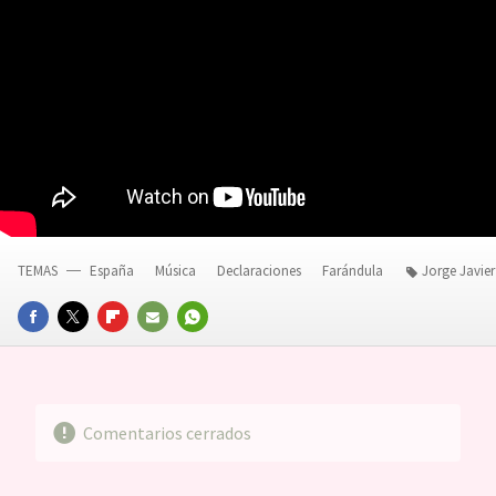
TEMAS
España
Música
Declaraciones
Farándula
Jorge Javie
FACEBOOK
TWITTER
FLIPBOARD
E-
WHATSAPP
MAIL
Comentarios cerrados