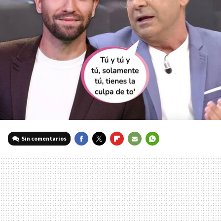
Sin comentarios
FACEBOOK
TWITTER
FLIPBOARD
E-
WHATSAPP
MAIL