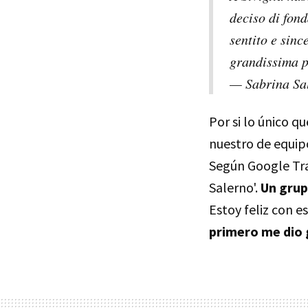
deciso di fon
sentito e sinc
grandissima p
— Sabrina Sa
Por si lo único q
nuestro de equip
Según Google Tran
Salerno'.
Un grup
Estoy feliz con e
primero me dio 