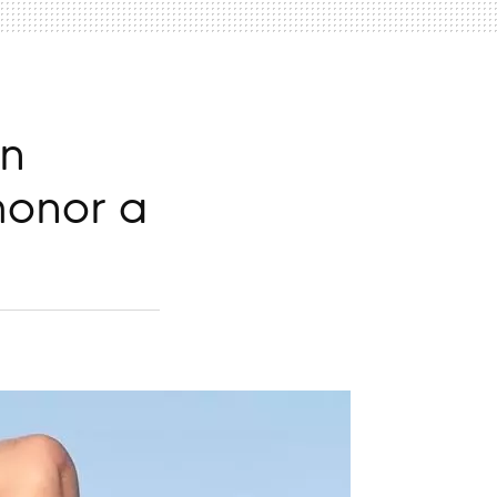
un
honor a