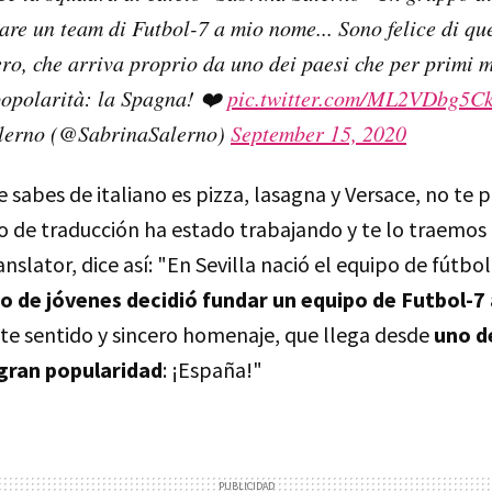
dare un team di Futbol-7 a mio nome... Sono felice di q
ero, che arriva proprio da uno dei paesi che per primi 
opolarità: la Spagna! ❤️
pic.twitter.com/ML2VDbg5C
lerno (@SabrinaSalerno)
September 15, 2020
ue sabes de italiano es pizza, lasagna y Versace, no te
o de traducción ha estado trabajando y te lo traemos
slator, dice así: "En Sevilla nació el equipo de fútbol
o de jóvenes decidió fundar un equipo de Futbol-7 
ste sentido y sincero homenaje, que llega desde
uno d
gran popularidad
: ¡España!"