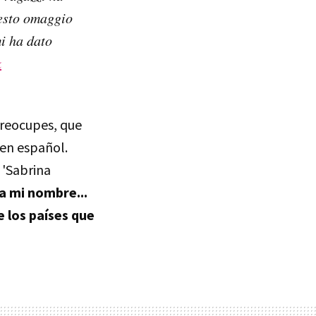
uesto omaggio
mi ha dato
k
 preocupes, que
 en español.
 'Sabrina
a mi nombre...
e los países que