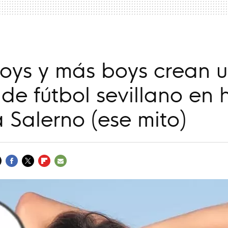
oys y más boys crean 
de fútbol sevillano en 
 Salerno (ese mito)
FACEBOOK
TWITTER
FLIPBOARD
E-
MAIL