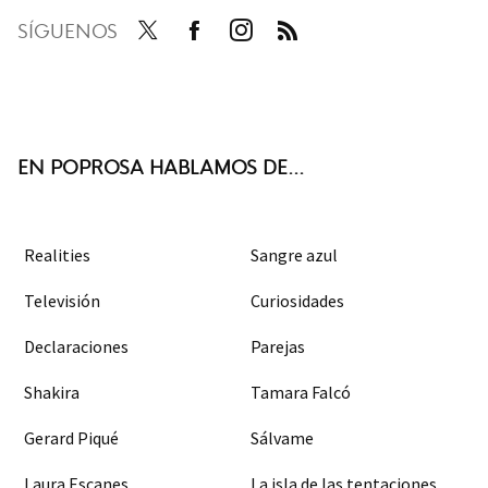
SÍGUENOS
Twit
Face
Inst
RSS
ter
boo
agra
k
m
EN POPROSA HABLAMOS DE...
Realities
Sangre azul
Televisión
Curiosidades
Declaraciones
Parejas
Shakira
Tamara Falcó
Gerard Piqué
Sálvame
Laura Escanes
La isla de las tentaciones