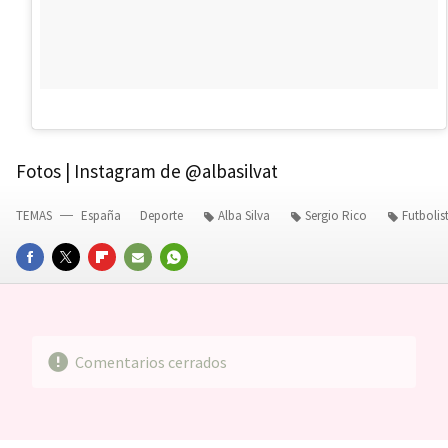
Fotos | Instagram de @albasilvat
TEMAS
España
Deporte
Alba Silva
Sergio Rico
Futboli
FACEBOOK
TWITTER
FLIPBOARD
E-
WHATSAPP
MAIL
Comentarios cerrados