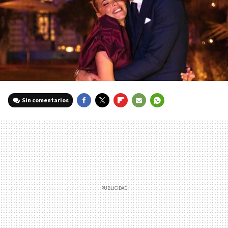
Sin comentarios
FACEBOOK
TWITTER
FLIPBOARD
E-
WHATSAPP
MAIL