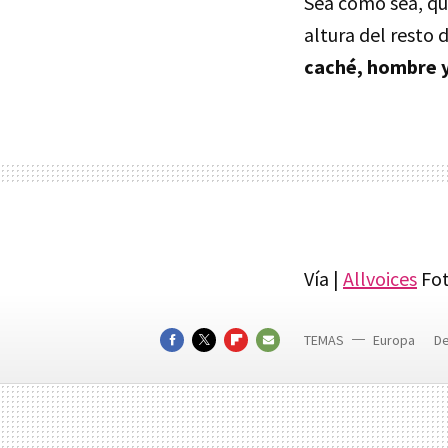
Sea como sea, qu
altura del resto
caché, hombre 
Vía |
Allvoices
Fot
TEMAS
Europa
D
Compromi
FACEBOOK
TWITTER
FLIPBOARD
E-
MAIL