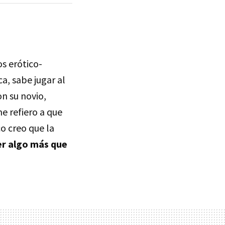
os erótico-
a, sabe jugar al
n su novio,
e refiero a que
o creo que la
ser algo más que