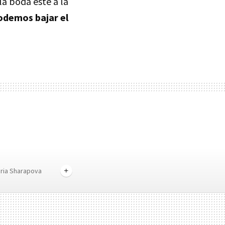
a boda este a la
odemos bajar el
ria Sharapova