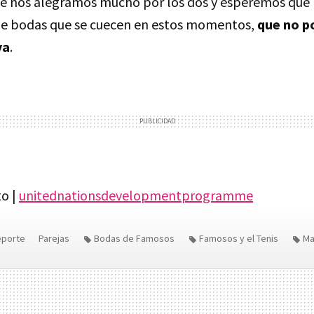
e nos alegramos mucho por los dos y esperemos que l
 de bodas que se cuecen en estos momentos,
que no p
ya
.
o |
unitednationsdevelopmentprogramme
eporte
Parejas
Bodas de Famosos
Famosos y el Tenis
Ma
sos de Famosos