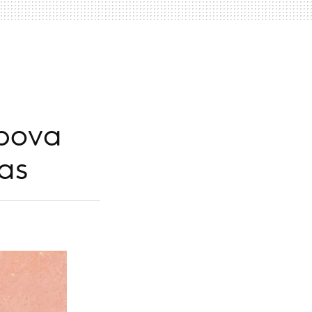
apova
tas