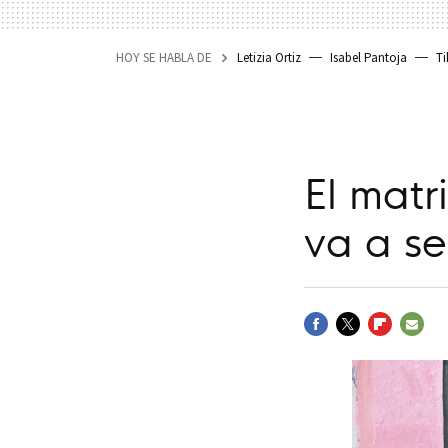
HOY SE HABLA DE
Letizia Ortiz
Isabel Pantoja
Ti
El mat
va a se
FACEBOOK
TWITTER
FLIPBOARD
E-
MAIL