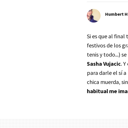
Humbert H
Si es que al fina
festivos de los g
tenis y todo...)
Sasha Vujacic
. 
para darle el sí 
chica muerda, si
habitual me im