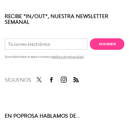
RECIBE "IN/OUT", NUESTRA NEWSLETTER
SEMANAL
SUSCRIBIR
Suscribiéndote aceptas nuestra
política de privacidad
SÍGUENOS
Twit
Face
Inst
RSS
ter
boo
agra
k
m
EN POPROSA HABLAMOS DE...