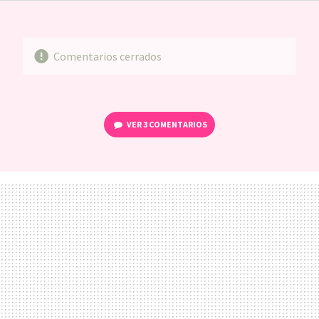
FACEBOOK
TWITTER
FLIPBOARD
E-
WHATSAPP
MAIL
Comentarios cerrados
VER
3 COMENTARIOS