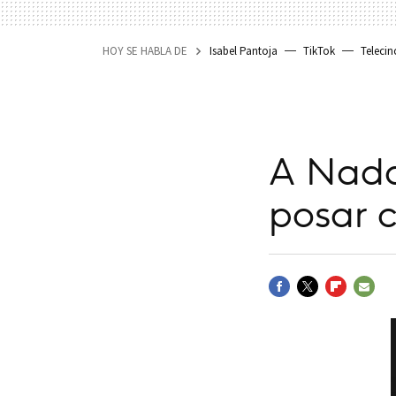
HOY SE HABLA DE
Isabel Pantoja
TikTok
Telecin
A Nadal
posar 
FACEBOOK
TWITTER
FLIPBOARD
E-
MAIL