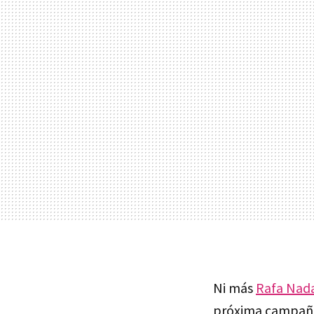
Ni más
Rafa Nad
próxima campa