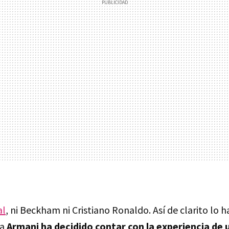
al
, ni Beckham ni Cristiano Ronaldo. Así de clarito lo h
ña
Armani ha decidido contar con la experiencia de