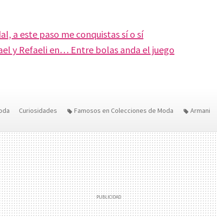
l, a este paso me conquistas sí o sí
ael y Refaeli en… Entre bolas anda el juego
oda
Curiosidades
Famosos en Colecciones de Moda
Armani
r
Rafa Nadal