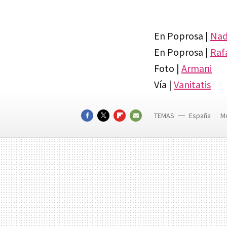
En Poprosa |
Nada
En Poprosa |
Raf
Foto |
Armani
Vía |
Vanitatis
TEMAS
España
M
Ropa Interio
FACEBOOK
TWITTER
FLIPBOARD
E-
MAIL