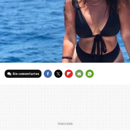
Sin comentarios
FACEBOOK
TWITTER
FLIPBOARD
E-
WHATSAPP
MAIL