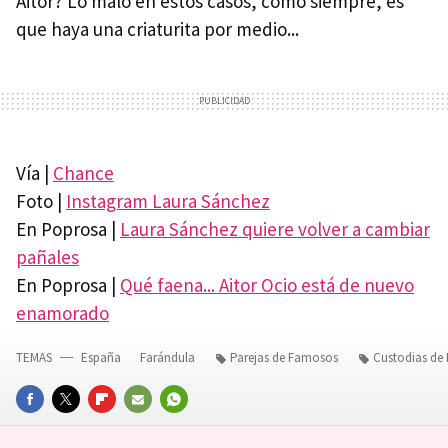
Aitor? Lo malo en estos casos, como siempre, es
que haya una criaturita por medio...
Vía |
Chance
Foto |
Instagram Laura Sánchez
En Poprosa |
Laura Sánchez quiere volver a cambiar
pañales
En Poprosa |
Qué faena... Aitor Ocio está de nuevo
enamorado
TEMAS
España
Farándula
Parejas de Famosos
Custodias de
FACEBOOK
TWITTER
FLIPBOARD
E-
WHATSAPP