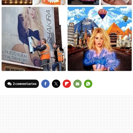
2 comentarios
FACEBOOK
TWITTER
FLIPBOARD
E-
WHATSAPP
MAIL