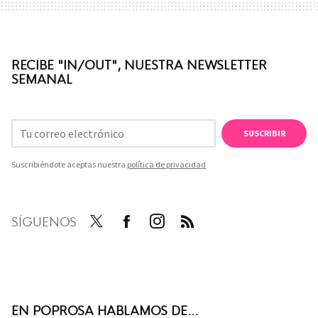
RECIBE "IN/OUT", NUESTRA NEWSLETTER
SEMANAL
SUSCRIBIR
Suscribiéndote aceptas nuestra
política de privacidad
SÍGUENOS
Twit
Face
Inst
RSS
ter
boo
agra
k
m
EN POPROSA HABLAMOS DE...