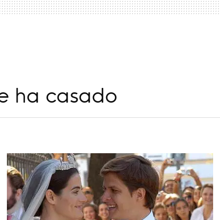
a
 se ha casado