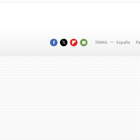
TEMAS
España
P
FACEBOOK
TWITTER
FLIPBOARD
E-
MAIL