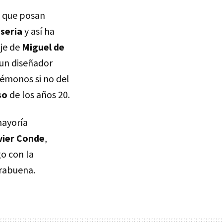
z que posan
seria
y así ha
aje de
Miguel de
 un diseñador
démonos si no del
so
de los años 20.
mayoría
vier Conde
,
o con la
rabuena.