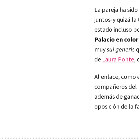
La pareja ha sid
juntos-y quizá la
estado incluso p
Palacio en color
muy
sui generis
q
de
Laura Ponte
,
Al enlace, como e
compañeros del 
además de ganade
oposición de la f