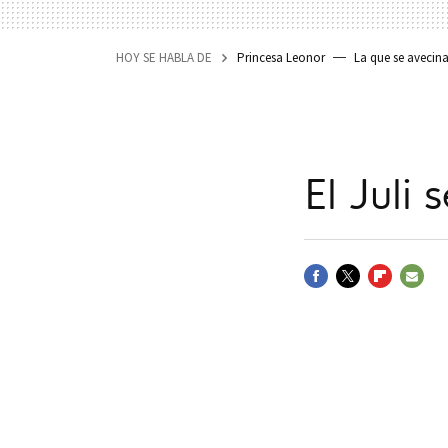
HOY SE HABLA DE
Princesa Leonor
La que se avecin
El Juli
FACEBOOK
TWITTER
FLIPBOARD
E-
MAIL