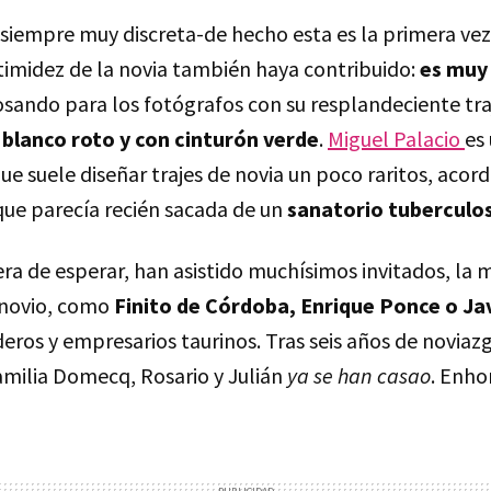
o siempre muy discreta-de hecho esta es la primera ve
 timidez de la novia también haya contribuido:
es muy 
osando para los fotógrafos con su resplandeciente tr
 blanco roto y con cinturón verde
.
Miguel Palacio
es
ue suele diseñar trajes de novia un poco raritos, acor
 que parecía recién sacada de un
sanatorio tuberculo
ra de esperar, han asistido muchísimos invitados, la 
novio, como
Finito de Córdoba, Enrique Ponce o Ja
ros y empresarios taurinos. Tras seis años de noviazg
amilia Domecq, Rosario y Julián
ya se han casao
. Enho