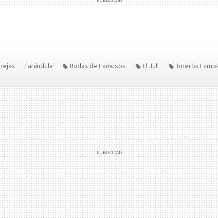
arejas
Farándula
Bodas de Famosos
El Juli
Toreros Famo