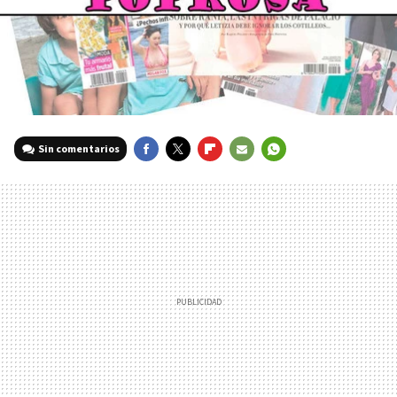
Sin comentarios
FACEBOOK
TWITTER
FLIPBOARD
E-
WHATSAPP
MAIL