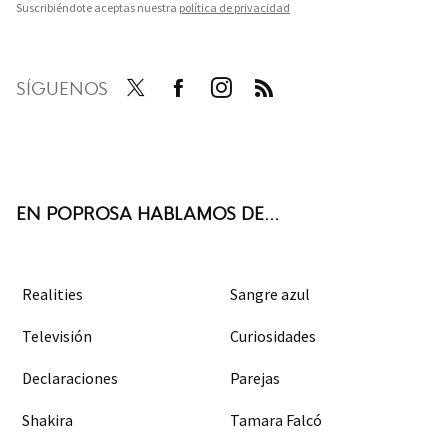
Suscribiéndote aceptas nuestra
política de privacidad
SÍGUENOS
Twit
Face
Inst
RSS
ter
boo
agra
k
m
EN POPROSA HABLAMOS DE...
Realities
Sangre azul
Televisión
Curiosidades
Declaraciones
Parejas
Shakira
Tamara Falcó