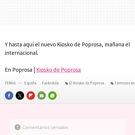
Y hasta aquí el nuevo Kiosko de Poprosa, mañana el
internacional.
En Poprosa |
Kiosko de Poprosa
TEMAS
España
Farándula
El Kiosko de Poprosa
Famosos en 
FACEBOOK
TWITTER
FLIPBOARD
E-
WHATSAPP
MAIL
Comentarios cerrados