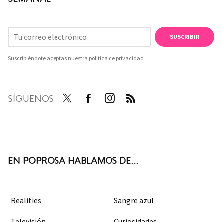
SUSCRIBIR
Suscribiéndote aceptas nuestra
política de privacidad
SÍGUENOS
Twit
Face
Inst
RSS
ter
boo
agra
k
m
EN POPROSA HABLAMOS DE...
Realities
Sangre azul
Televisión
Curiosidades