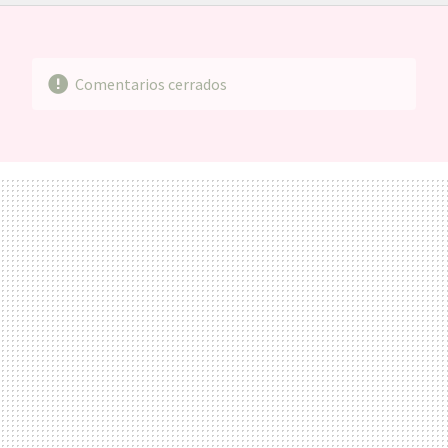
FACEBOOK
TWITTER
FLIPBOARD
E-
WHATSAPP
MAIL
Comentarios cerrados