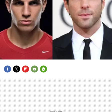
FACEBOOK
TWITTER
FLIPBOARD
E-
WHATSAPP
MAIL