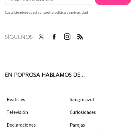
Suscribiéndote aceptas nuestra
política de privacidad
SÍGUENOS
Twit
Face
Inst
RSS
ter
boo
agra
k
m
EN POPROSA HABLAMOS DE...
Realities
Sangre azul
Televisión
Curiosidades
Declaraciones
Parejas