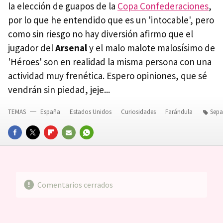
la elección de guapos de la
Copa Confederaciones
,
por lo que he entendido que es un 'intocable', pero
como sin riesgo no hay diversión afirmo que el
jugador del
Arsenal
y el malo malote malosísimo de
'Héroes' son en realidad la misma persona con una
actividad muy frenética. Espero opiniones, que sé
vendrán sin piedad, jeje...
TEMAS
España
Estados Unidos
Curiosidades
Farándula
Sepa
FACEBOOK
TWITTER
FLIPBOARD
E-
WHATSAPP
MAIL
Comentarios cerrados