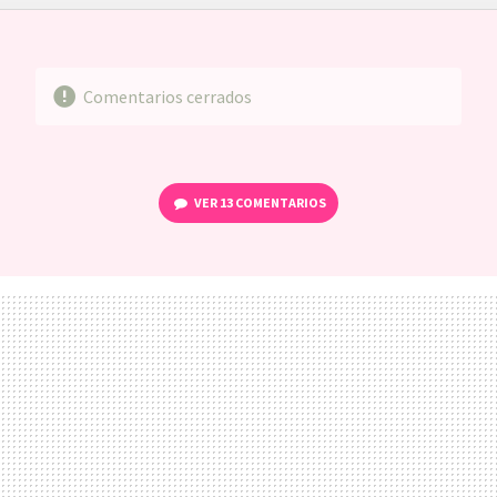
FACEBOOK
TWITTER
FLIPBOARD
E-
WHATSAPP
MAIL
Comentarios cerrados
VER
13 COMENTARIOS