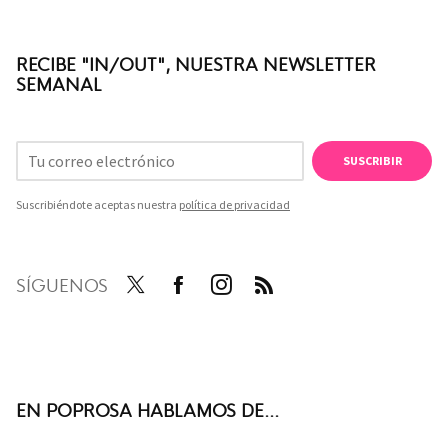
RECIBE "IN/OUT", NUESTRA NEWSLETTER
SEMANAL
SUSCRIBIR
Suscribiéndote aceptas nuestra
política de privacidad
SÍGUENOS
Twit
Face
Inst
RSS
ter
boo
agra
k
m
EN POPROSA HABLAMOS DE...