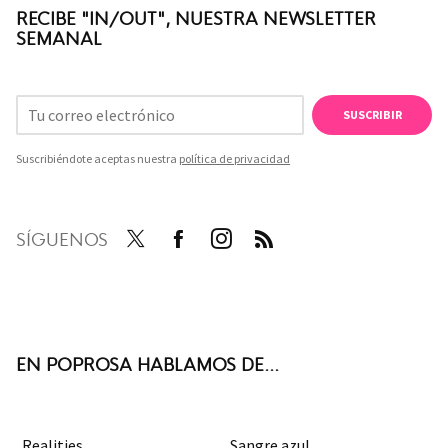
RECIBE "IN/OUT", NUESTRA NEWSLETTER
SEMANAL
SUSCRIBIR
Suscribiéndote aceptas nuestra
política de privacidad
SÍGUENOS
Twit
Face
Inst
RSS
ter
boo
agra
k
m
EN POPROSA HABLAMOS DE...
Realities
Sangre azul