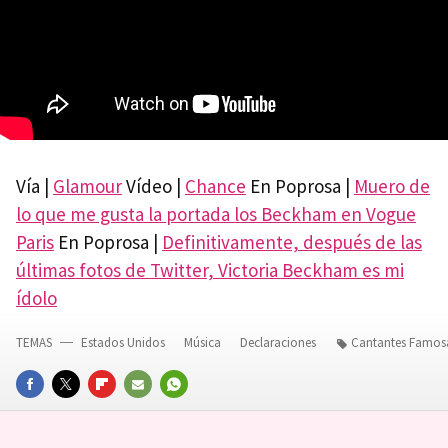
Vía |
Glamour
Vídeo |
Chance
En Poprosa |
Muero de
lo que me gusta la portada los Beckham en Vogue
Paris
En Poprosa |
Definitivamente, después de las
últimas fotos de Twitter, Victoria Beckham es mi
ídolo
TEMAS
Estados Unidos
Música
Declaraciones
Cantantes Famos
FACEBOOK
TWITTER
FLIPBOARD
E-
WHATSAPP
MAIL