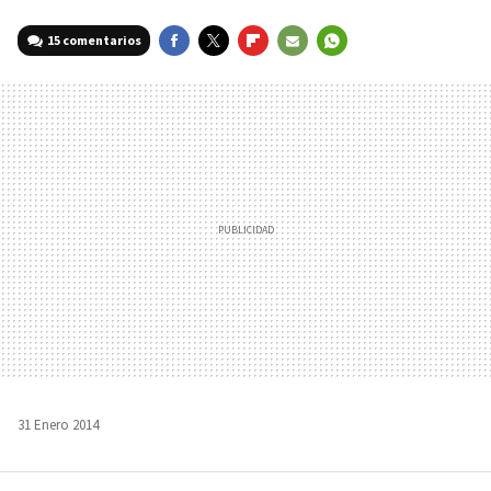
15 comentarios
FACEBOOK
TWITTER
FLIPBOARD
E-
WHATSAPP
MAIL
31 Enero 2014