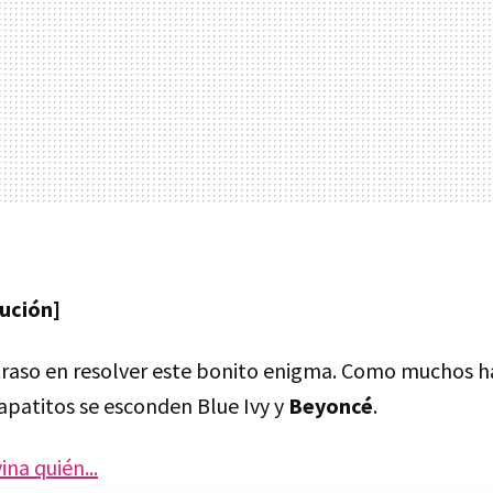
lución]
traso en resolver este bonito enigma. Como muchos ha
apatitos se esconden Blue Ivy y
Beyoncé
.
ina quién...