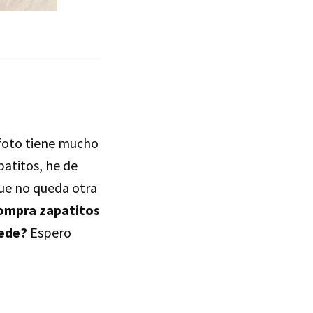
 foto tiene mucho
atitos, he de
que no queda otra
ompra zapatitos
uede?
Espero