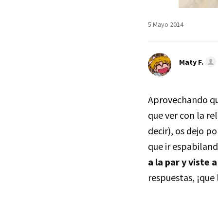
5 Mayo 2014
Maty F.
Aprovechando qu
que ver con la r
decir), os dejo p
que ir espabilan
a la par y vist
respuestas, ¡que l