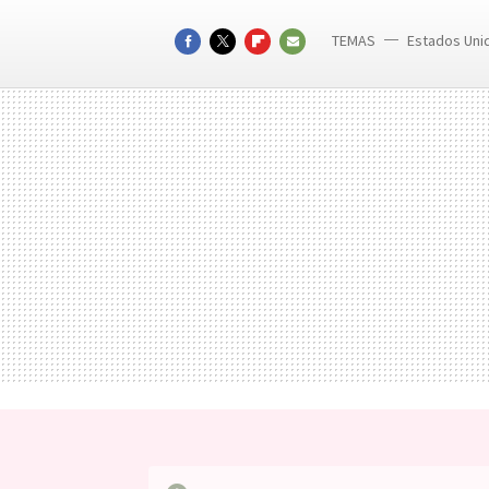
TEMAS
Estados Uni
FACEBOOK
TWITTER
FLIPBOARD
E-
MAIL