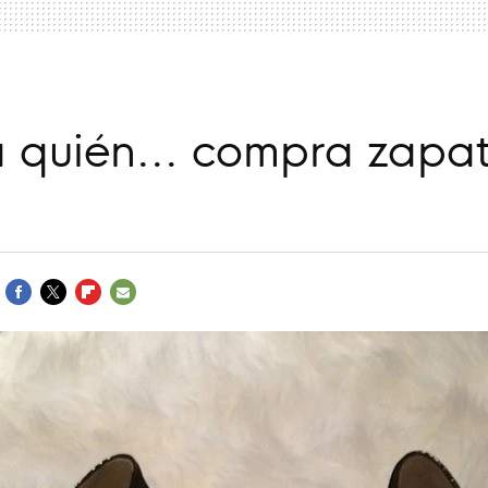
 quién... compra zapat
FACEBOOK
TWITTER
FLIPBOARD
E-
MAIL