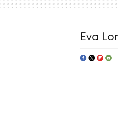
Eva Lon
FACEBOOK
TWITTER
FLIPBOARD
E-
MAIL