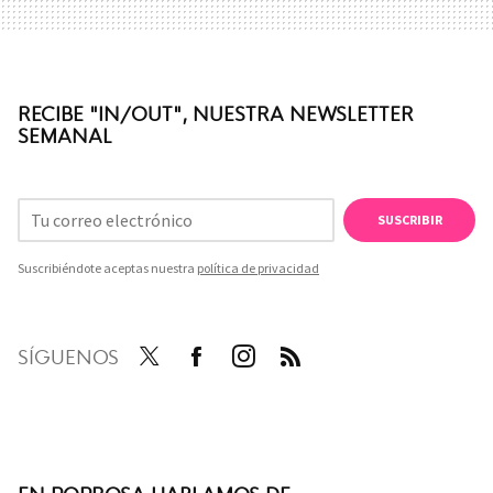
RECIBE "IN/OUT", NUESTRA NEWSLETTER
SEMANAL
SUSCRIBIR
Suscribiéndote aceptas nuestra
política de privacidad
SÍGUENOS
Twit
Face
Inst
RSS
ter
boo
agra
k
m
EN POPROSA HABLAMOS DE...