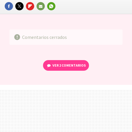
FACEBOOK
TWITTER
FLIPBOARD
E-
WHATSAPP
MAIL
Comentarios cerrados
VER
2 COMENTARIOS