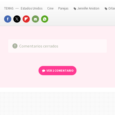
TEMAS
Estados Unidos
Cine
Parejas
Jennifer Aniston
Orl
FACEBOOK
TWITTER
FLIPBOARD
E-
WHATSAPP
MAIL
Comentarios cerrados
VER
1 COMENTARIO