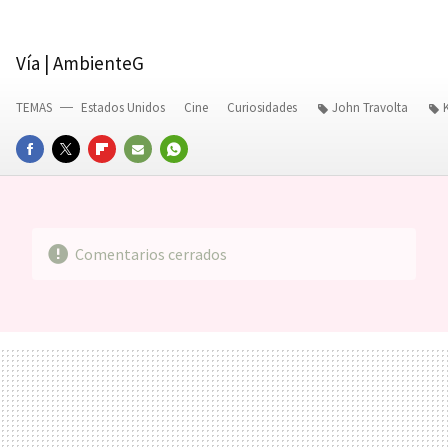
Vía | AmbienteG
TEMAS
Estados Unidos
Cine
Curiosidades
John Travolta
FACEBOOK
TWITTER
FLIPBOARD
E-
WHATSAPP
MAIL
Comentarios cerrados