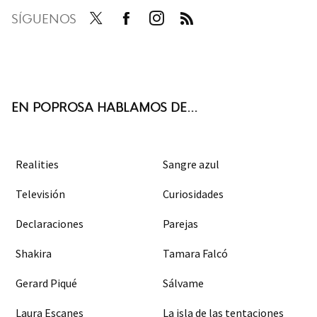
SÍGUENOS
Twit
Face
Inst
RSS
ter
boo
agra
k
m
EN POPROSA HABLAMOS DE...
Realities
Sangre azul
Televisión
Curiosidades
Declaraciones
Parejas
Shakira
Tamara Falcó
Gerard Piqué
Sálvame
Laura Escanes
La isla de las tentaciones