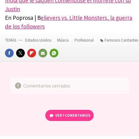
mola que le saquen comiéndose el morrete con su
Justin
En Poprosa | B
elievers vs. Little Monsters, la guerra
de los followers
TEMAS
Estados Unidos
Música
Profesional
Famosos Cantantes
FACEBOOK
TWITTER
FLIPBOARD
E-
WHATSAPP
MAIL
Comentarios cerrados
VER
7 COMENTARIOS