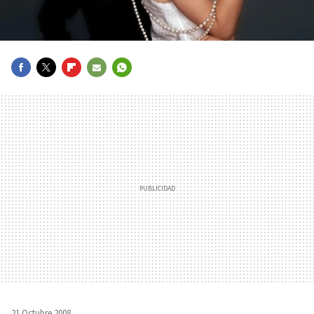
FACEBOOK
TWITTER
FLIPBOARD
E-
WHATSAPP
MAIL
21 Octubre 2008