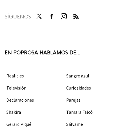
SÍGUENOS
Twit
Face
Inst
RSS
ter
boo
agra
k
m
EN POPROSA HABLAMOS DE...
Realities
Sangre azul
Televisión
Curiosidades
Declaraciones
Parejas
Shakira
Tamara Falcó
Gerard Piqué
Sálvame