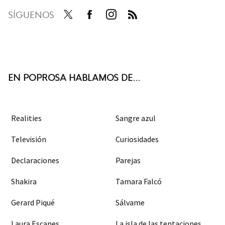
SÍGUENOS
Twit
Face
Inst
RSS
ter
boo
agra
k
m
EN POPROSA HABLAMOS DE...
Realities
Sangre azul
Televisión
Curiosidades
Declaraciones
Parejas
Shakira
Tamara Falcó
Gerard Piqué
Sálvame
Laura Escanes
La isla de las tentaciones