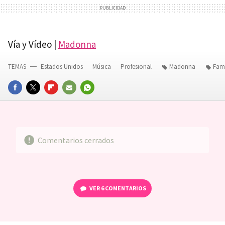
Vía y Vídeo |
Madonna
TEMAS
Estados Unidos
Música
Profesional
Madonna
Famo
FACEBOOK
TWITTER
FLIPBOARD
E-
WHATSAPP
MAIL
Comentarios cerrados
VER
6 COMENTARIOS