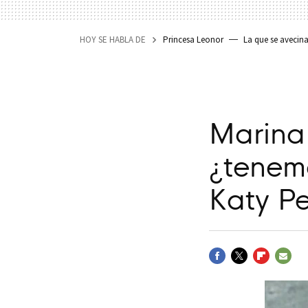
HOY SE HABLA DE
Princesa Leonor
La que se avecin
Marina
¿tenem
Katy Pe
FACEBOOK
TWITTER
FLIPBOARD
E-
MAIL