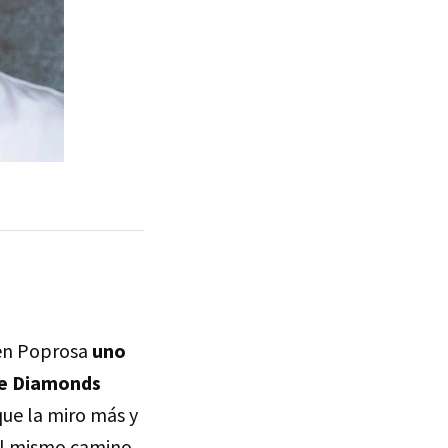
 en Poprosa
uno
he Diamonds
que la miro más y
el mismo camino