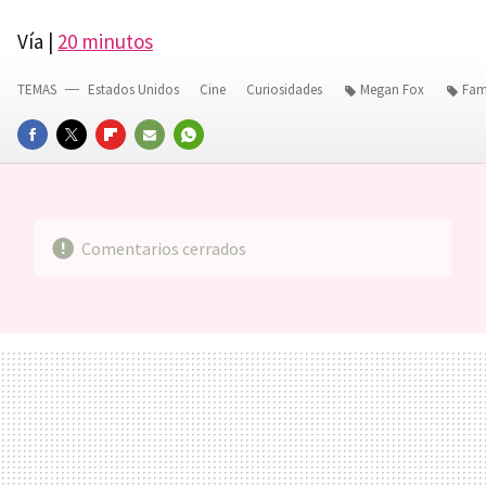
Vía |
20 minutos
TEMAS
Estados Unidos
Cine
Curiosidades
Megan Fox
Fam
FACEBOOK
TWITTER
FLIPBOARD
E-
WHATSAPP
MAIL
Comentarios cerrados