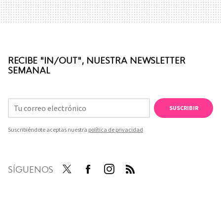
RECIBE "IN/OUT", NUESTRA NEWSLETTER
SEMANAL
SUSCRIBIR
Suscribiéndote aceptas nuestra
política de privacidad
SÍGUENOS
Twit
Face
Inst
RSS
ter
boo
agra
k
m