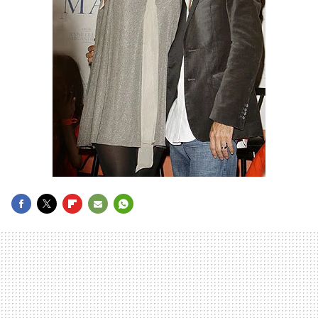
FACEBOOK
TWITTER
FLIPBOARD
E-
WHATSAPP
MAIL