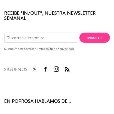
RECIBE "IN/OUT", NUESTRA NEWSLETTER
SEMANAL
SUSCRIBIR
Suscribiéndote aceptas nuestra
política de privacidad
SÍGUENOS
Twit
Face
Inst
RSS
ter
boo
agra
k
m
EN POPROSA HABLAMOS DE...