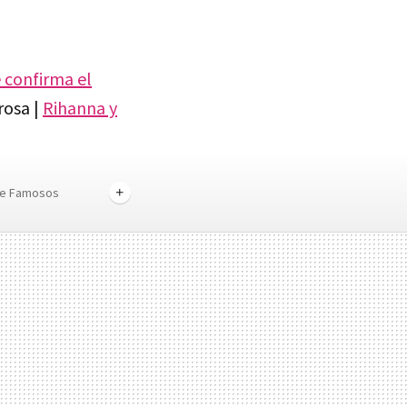
 confirma el
osa |
Rihanna y
de Famosos