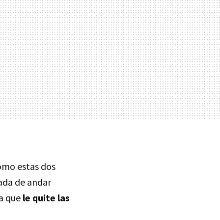
como estas dos
ada de andar
a que
le quite las