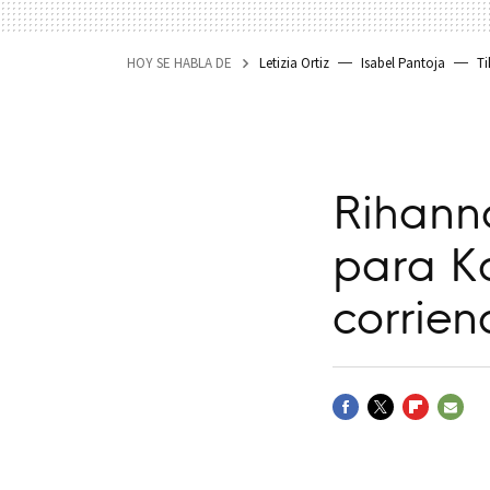
HOY SE HABLA DE
Letizia Ortiz
Isabel Pantoja
Ti
Rihann
para Ka
corrien
FACEBOOK
TWITTER
FLIPBOARD
E-
MAIL