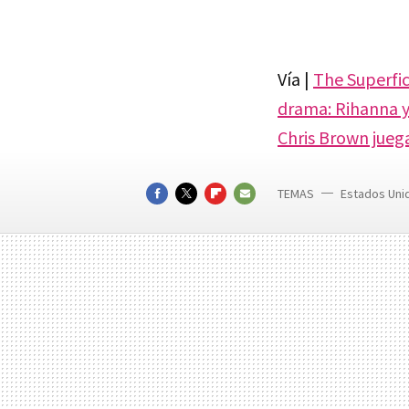
Vía |
The Superfic
drama: Rihanna y
Chris Brown jueg
TEMAS
Estados Uni
Rihanna
FACEBOOK
TWITTER
FLIPBOARD
E-
MAIL