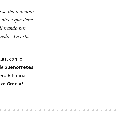
o se iba a acabar
e dicen que debe
 llorando por
ueda. ¡Le está
las
, con lo
de
buenorretes
Pero Rihanna
za Gracia
!