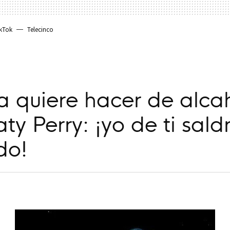
kTok
Telecinco
a quiere hacer de alca
ty Perry: ¡yo de ti sald
do!