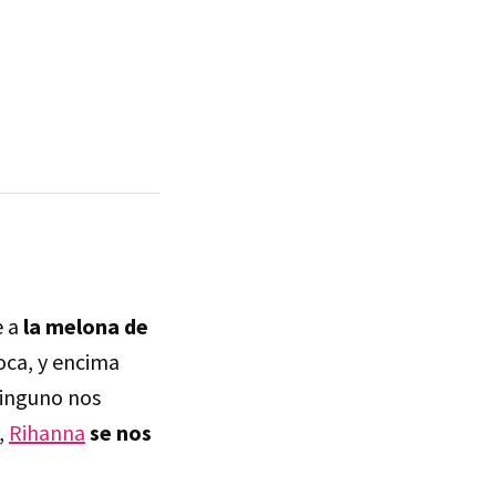
e a
la melona de
oca, y encima
ninguno nos
,
Rihanna
se nos