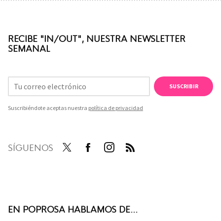
RECIBE "IN/OUT", NUESTRA NEWSLETTER
SEMANAL
SUSCRIBIR
Suscribiéndote aceptas nuestra
política de privacidad
SÍGUENOS
Twit
Face
Inst
RSS
ter
boo
agra
k
m
EN POPROSA HABLAMOS DE...