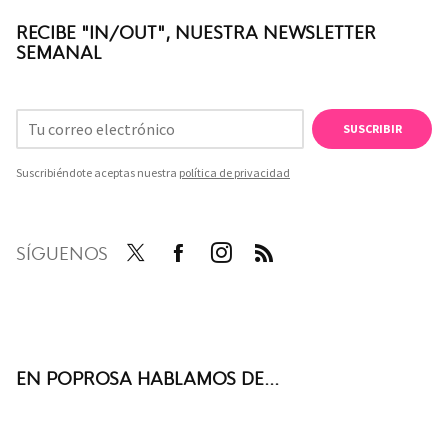
RECIBE "IN/OUT", NUESTRA NEWSLETTER
SEMANAL
SUSCRIBIR
Suscribiéndote aceptas nuestra
política de privacidad
SÍGUENOS
Twit
Face
Inst
RSS
ter
boo
agra
k
m
EN POPROSA HABLAMOS DE...