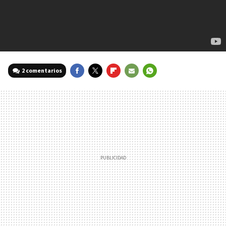
2 comentarios
FACEBOOK
TWITTER
FLIPBOARD
E-
WHATSAPP
MAIL