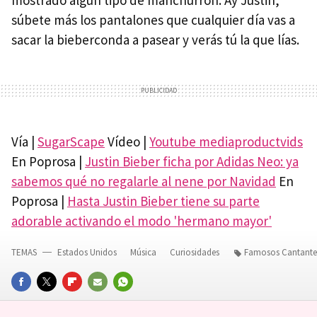
mostrado algún tipo de manchurrón. Ay Justin,
súbete más los pantalones que cualquier día vas a
sacar la bieberconda a pasear y verás tú la que lías.
Vía |
SugarScape
Vídeo |
Youtube mediaproductvids
En Poprosa |
Justin Bieber ficha por Adidas Neo: ya
sabemos qué no regalarle al nene por Navidad
En
Poprosa |
Hasta Justin Bieber tiene su parte
adorable activando el modo 'hermano mayor'
TEMAS
Estados Unidos
Música
Curiosidades
Famosos Cantante
FACEBOOK
TWITTER
FLIPBOARD
E-
WHATSAPP