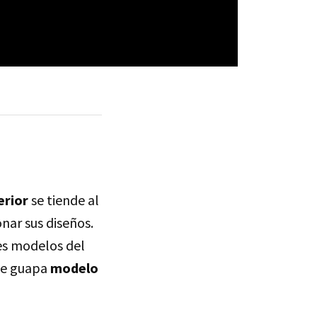
erior
se tiende al
ar sus diseños.
es modelos del
te guapa
modelo