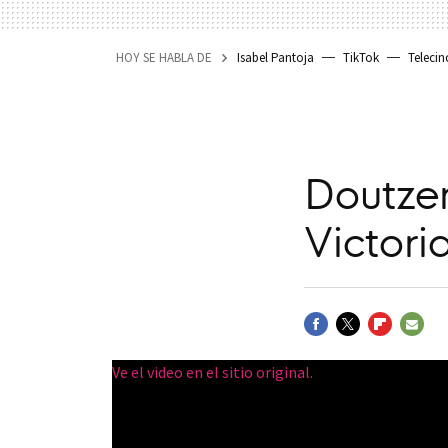
HOY SE HABLA DE
Isabel Pantoja
TikTok
Telecin
Doutze
Victori
FACEBOOK
TWITTER
FLIPBOARD
E-
Ve el video en el sitio original.
MAIL