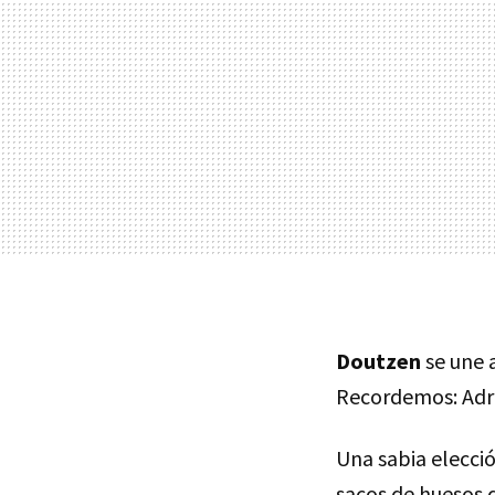
Doutzen
se une 
Recordemos: Adri
Una sabia elecci
sacos de huesos 