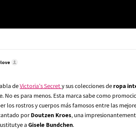
elove
habla de
Victoria's Secret
y sus colecciones de
ropa int
. No es para menos. Esta marca sabe como promocion
ger los rostros y cuerpos más famosos entre las mejor
cantado por
Doutzen Kroes
, una impresionantemen
sustitutye a
Gisele Bundchen
.