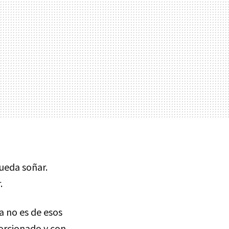
pueda soñar.
.
a no es de esos
orcionado y con