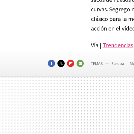
curvas. Segrego 
clásico para la m
acción en el víde
Vía |
Trendencias
TEMAS
Europa
M
Secret
FACEBOOK
TWITTER
FLIPBOARD
E-
MAIL