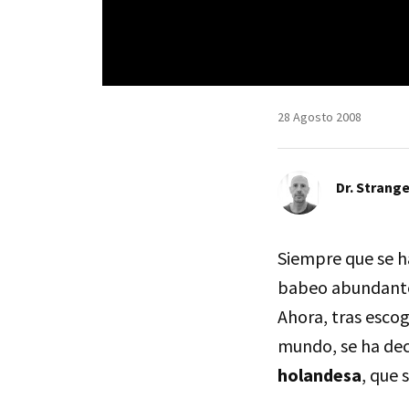
28 Agosto 2008
Dr. Strang
Siempre que se 
babeo abundante
Ahora, tras esco
mundo, se ha de
holandesa
, que 