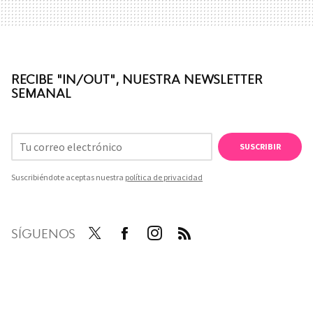
RECIBE "IN/OUT", NUESTRA NEWSLETTER
SEMANAL
SUSCRIBIR
Suscribiéndote aceptas nuestra
política de privacidad
SÍGUENOS
Twit
Face
Inst
RSS
ter
boo
agra
k
m