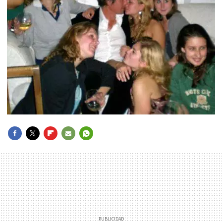
FACEBOOK
TWITTER
FLIPBOARD
E-
WHATSAPP
MAIL