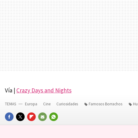
Vía |
Crazy Days and Nights
TEMAS
Europa
Cine
Curiosidades
Famosos Borrachos
Hu
FACEBOOK
TWITTER
FLIPBOARD
E-
WHATSAPP
MAIL