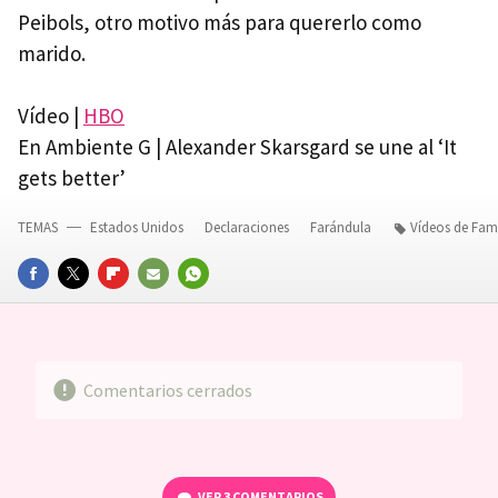
Peibols, otro motivo más para quererlo como
marido.
Vídeo |
HBO
En Ambiente G | Alexander Skarsgard se une al ‘It
gets better’
TEMAS
Estados Unidos
Declaraciones
Farándula
Vídeos de Fa
FACEBOOK
TWITTER
FLIPBOARD
E-
WHATSAPP
MAIL
Comentarios cerrados
VER
3 COMENTARIOS