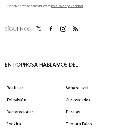
Suscribiéndote aceptas nuestra
política de privacidad
SÍGUENOS
Twit
Face
Inst
RSS
ter
boo
agra
k
m
EN POPROSA HABLAMOS DE...
Realities
Sangre azul
Televisión
Curiosidades
Declaraciones
Parejas
Shakira
Tamara Falcó