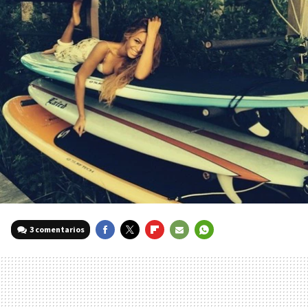
3 comentarios
FACEBOOK
TWITTER
FLIPBOARD
E-
WHATSAPP
MAIL