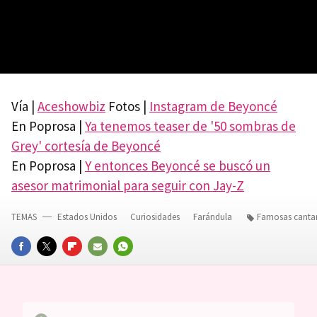
Vía |
Aceshowbiz
Fotos |
Instagram de Beyoncé
En Poprosa |
Ya tenemos teaser de '50 sombras de
Grey' cortesía de Beyoncé
En Poprosa |
Y entonces Beyoncé se buscó un
asesor matrimonial para seguir con Jay-Z
TEMAS
Estados Unidos
Curiosidades
Farándula
Famosas canta
FACEBOOK
TWITTER
FLIPBOARD
E-
WHATSAPP
MAIL