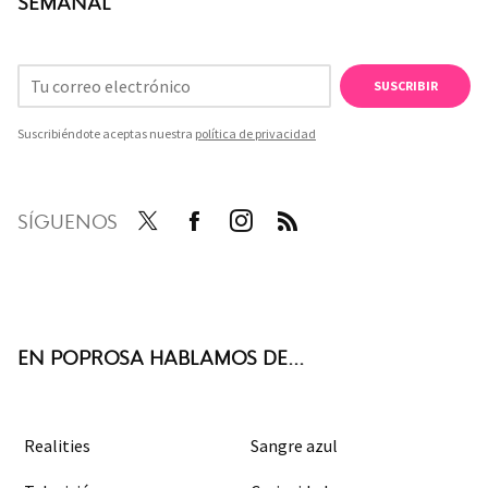
SEMANAL
SUSCRIBIR
Suscribiéndote aceptas nuestra
política de privacidad
SÍGUENOS
Twit
Face
Inst
RSS
ter
boo
agra
k
m
EN POPROSA HABLAMOS DE...
Realities
Sangre azul