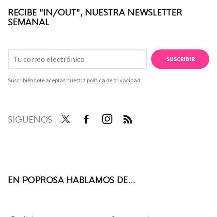
RECIBE "IN/OUT", NUESTRA NEWSLETTER
SEMANAL
SUSCRIBIR
Suscribiéndote aceptas nuestra
política de privacidad
SÍGUENOS
Twit
Face
Inst
RSS
ter
boo
agra
k
m
EN POPROSA HABLAMOS DE...