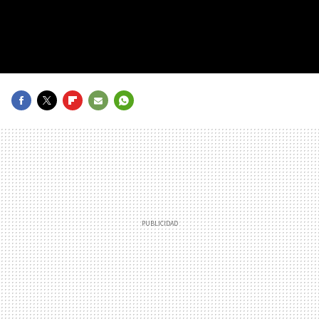
FACEBOOK
TWITTER
FLIPBOARD
E-
WHATSAPP
MAIL