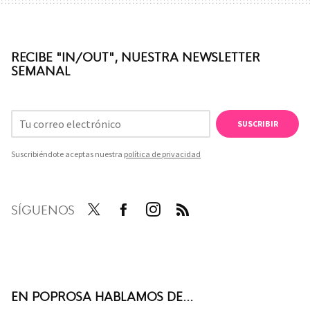
RECIBE "IN/OUT", NUESTRA NEWSLETTER
SEMANAL
SUSCRIBIR
Suscribiéndote aceptas nuestra
política de privacidad
SÍGUENOS
Twit
Face
Inst
RSS
ter
boo
agra
k
m
EN POPROSA HABLAMOS DE...