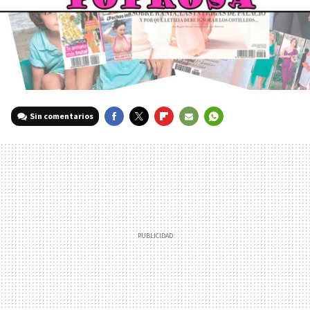
Sin comentarios
FACEBOOK
TWITTER
FLIPBOARD
E-
WHATSAPP
MAIL