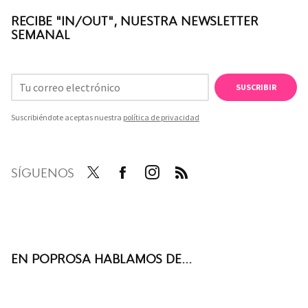
RECIBE "IN/OUT", NUESTRA NEWSLETTER
SEMANAL
SUSCRIBIR
Suscribiéndote aceptas nuestra
política de privacidad
SÍGUENOS
Twit
Face
Inst
RSS
ter
boo
agra
k
m
EN POPROSA HABLAMOS DE...