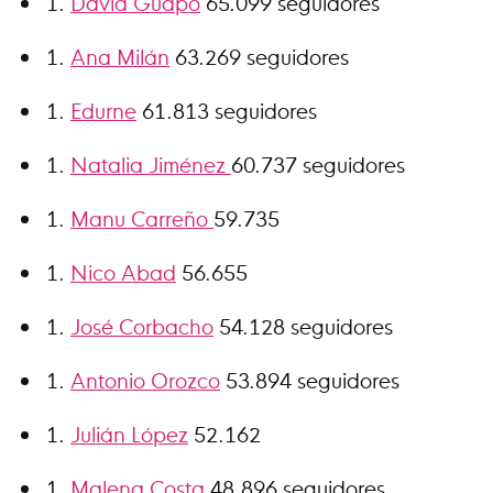
David Guapo
65.099 seguidores
Ana Milán
63.269 seguidores
Edurne
61.813 seguidores
Natalia Jiménez
60.737 seguidores
Manu Carreño
59.735
Nico Abad
56.655
José Corbacho
54.128 seguidores
Antonio Orozco
53.894 seguidores
Julián López
52.162
Malena Costa
48,896 seguidores